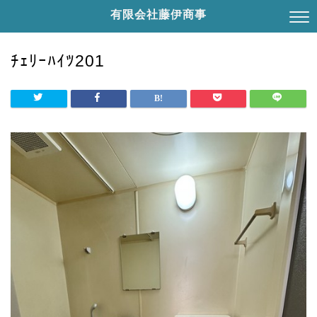
有限会社藤伊商事
ﾁｪﾘｰﾊｲﾂ201