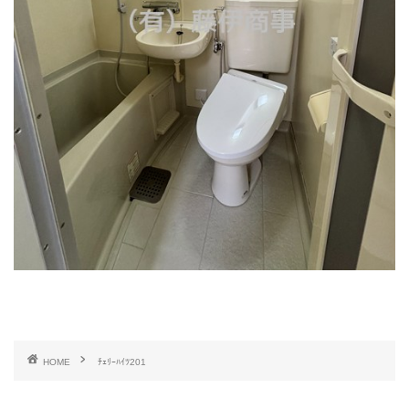
HOME
ﾁｪﾘｰﾊｲﾂ201