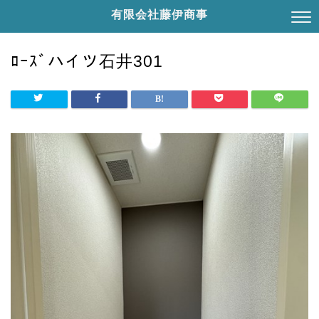
有限会社藤伊商事
ﾛｰｽﾞハイツ石井301