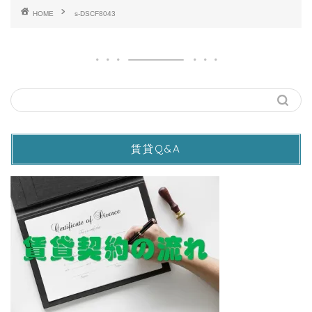
HOME
s-DSCF8043
賃貸Q&A