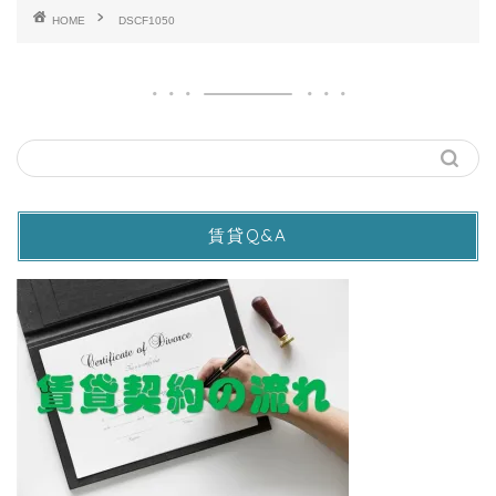
HOME
DSCF1050
賃貸Q&A