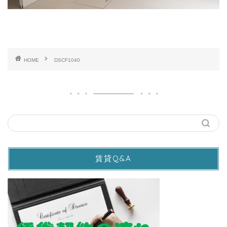
HOME
DSCF1040
賃貸Q&A