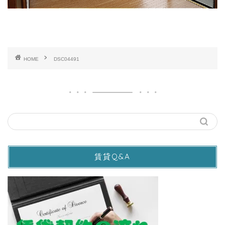
HOME
DSC04491
賃貸Q&A