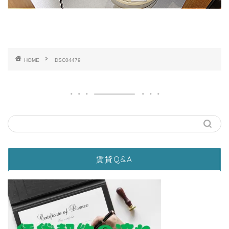
HOME
DSC04479
賃貸Q&A