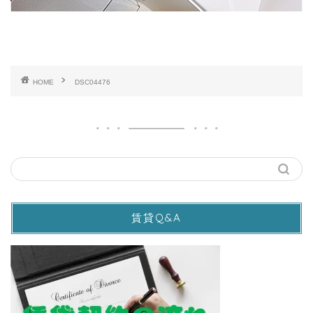
HOME
DSC04476
賃貸Q&A